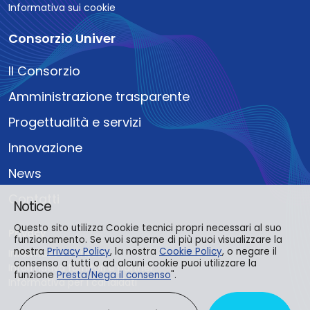
Informativa sui cookie
Consorzio Univer
Il Consorzio
Amministrazione trasparente
Progettualità e servizi
Innovazione
News
Contatti
Notice
Questo sito utilizza Cookie tecnici propri necessari al suo
Privacy
funzionamento. Se vuoi saperne di più puoi visualizzare la
nostra
Privacy Policy
, la nostra
Cookie Policy
, o negare il
Informativa contatti
consenso a tutti o ad alcuni cookie puoi utilizzare la
Informativa fornitori e partner
funzione
Presta/Nega il consenso
".
Informativa per i candidati