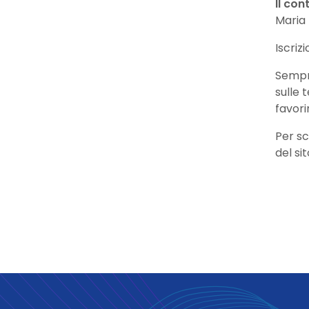
Il con
Maria 
Iscriz
Sempr
sulle 
favori
Per sc
del si