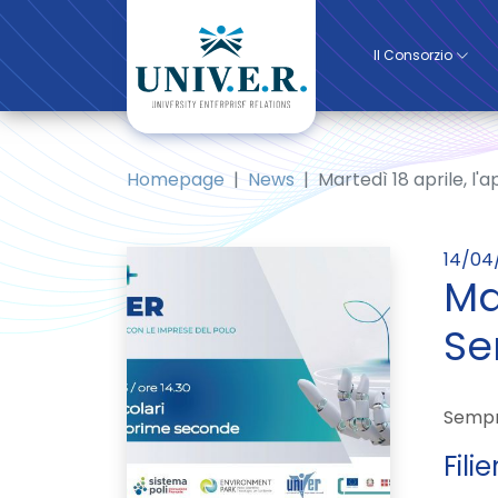
Il Consorzio
Homepage
News
Martedì 18 aprile, l
14/04
Ma
Se
Sempr
Fili