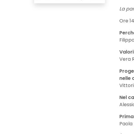
La par
Ore 14
Perch
Filipp
Valori
Vera 
Proget
nelle 
Vittor
Nel c
Aless
Prima
Paola 