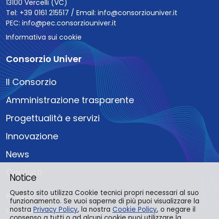
13100 Vercelli (VC)
Tel: +39 0161 215517 / Email:
info@consorziouniver.it
PEC:
info@pec.consorziouniver.it
Informativa sui cookie
Consorzio Univer
Il Consorzio
Amministrazione trasparente
Progettualità e servizi
Innovazione
News
Contatti
Notice
Questo sito utilizza Cookie tecnici propri necessari al suo
Privacy
funzionamento. Se vuoi saperne di più puoi visualizzare la
nostra
Privacy Policy
, la nostra
Cookie Policy
, o negare il
Informativa contatti
consenso a tutti o ad alcuni cookie puoi utilizzare la