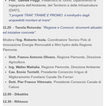
Prof. Davide Poggi
, Politecnico di Torino, Dipartimento di
Ingegneria dell'Ambiente, del Territorio e delle Infrastrutture
(DIATI),
"I progetti TRAP, TRAME E PROMO: il minihydro dagli
acquedotti montani al mare"
.
11.20 - Tavola Rotonda:
"Regione e Consorzi: strumenti attuativi
ed iniziative concrete".
Modera l’
Ing. Roberto Isola
, Coordinatore Tecnico Polo di
Innovazione Energie Rinnovabili e Mini hydro della Regione
Piemonte
Dott. Franco Antonio Olivero
, Regione Piemonte, Direzione
Agricoltura
Ing. Walter Mattalia
, Regione Piemonte, Direzione Ambiente
Cav. Ennio Torrielli
, Presidente Consorzio Irriguo di
Miglioramento Fondiario Canale De Ferrari
Dott. Pier Franco Vittonato
, Presidente Consorzio Canale di
Caluso
12.00 - Dibattito
12.30 - Rifresco