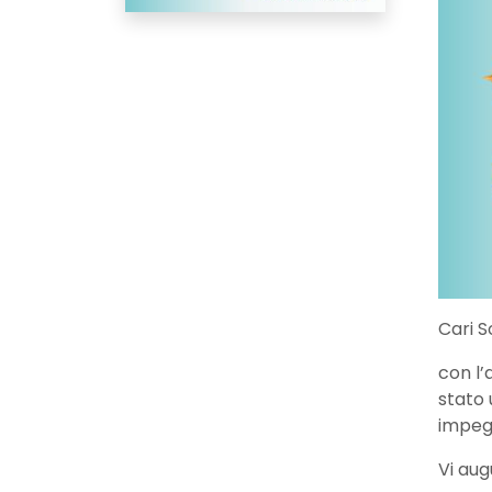
Cari S
con l’
stato 
impegn
Vi aug