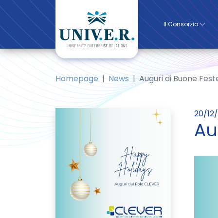
Il Consorzio
Homepage
News
Auguri di Buone Fest
20/12
Au