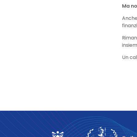
Ma no
Anche 
finanz
Rimani
insiem
Un cal