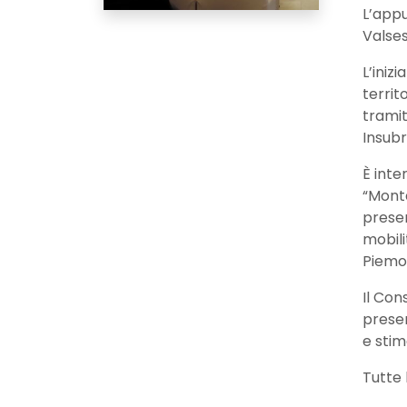
L’app
Valses
L’iniz
territ
tramit
Insubr
È inte
“Monta
presen
mobili
Piemo
Il Con
presen
e stim
Tutte 