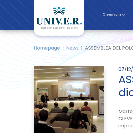
Il Consorzio
Homepage
News
ASSEMBLEA DEL POLO 
07/12
AS
di
Marted
CLEVER
impren