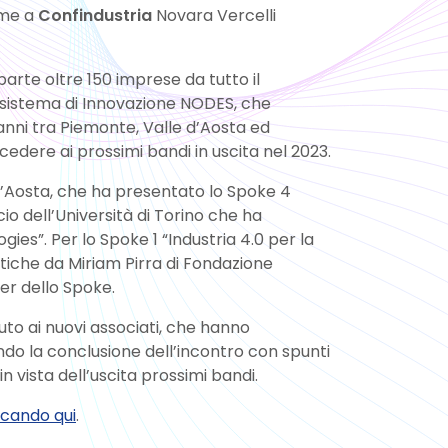
eme a
Confindustria
Novara Vercelli
 parte oltre 150 imprese da tutto il
cosistema di Innovazione NODES, che
 anni tra Piemonte, Valle d’Aosta ed
edere ai prossimi bandi in uscita nel 2023.
e d’Aosta, che ha presentato lo Spoke 4
io dell’Università di Torino che ha
ies”. Per lo Spoke 1 “Industria 4.0 per la
atiche da Miriam Pirra di Fondazione
r dello Spoke.
nuto ai nuovi associati, che hanno
ndo la conclusione dell’incontro con spunti
n vista dell’uscita prossimi bandi.
ccando qui
.