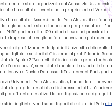
untamento è stato organizzato dal Consorzio Univer insi
ia, che ha ospitato l’evento nella propria sede di Vercelli.
iativa ha ospitato l’Assemblea del Polo Clever, di cui fanno
orio regionale, ed è stata l’occasione per presentare l’E
e il PNRR porterà oltre 100 milioni di euro nei prossimi tre
ia. Le imprese che vogliono fare innovazione potranno acc
rvenuto il prof. Marco Alderighi dell’Università della Vall
gna digitale e sostenibile”, insieme al prof. Edoardo Bracc
tato lo Spoke 2 “Sostenibilità industriale e green technolog
tà e l’aerospazio”, sono state tracciate le azioni e le tem
nte Innova e Davide Damosso di Environment Park, partne
sorzio Univer ed il Polo Clever, infine, hanno dato il benve
tato le proprie tematiche di interesse ed attività, anima
oli per affrontare motivati la predisposizione dei progetti i
le slide degli interventi sono disponibili sul sito del Polo
cli