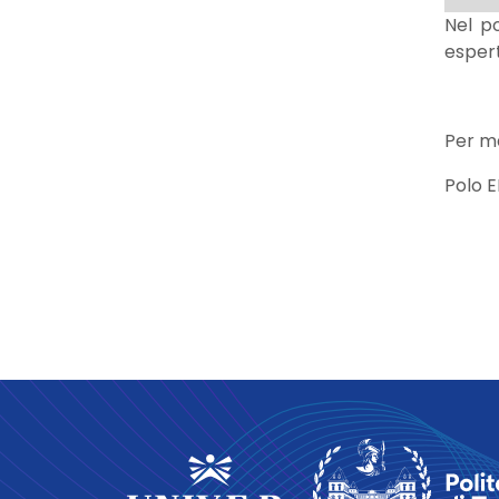
Nel po
espert
Per ma
Polo 