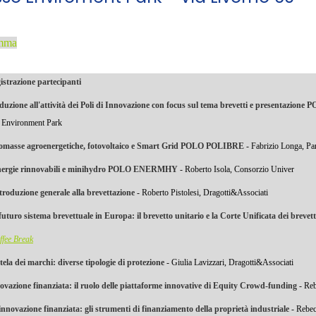
mma
istrazione partecipanti
duzione all'attività dei Poli di Innovazione con focus sul tema brevetti e presentazio
 Environment Park
omasse agroenergetiche, fotovoltaico e Smart Grid POLO POLIBRE
- Fabrizio Longa, Par
ergie rinnovabili e minihydro POLO ENERMHY
- Roberto Isola, Consorzio Univer
troduzione generale alla brevettazione
- Roberto Pistolesi, Dragotti&Associati
 futuro sistema brevettuale in Europa: il brevetto unitario e la Corte Unificata dei brevett
ffee Break
tela dei marchi: diverse tipologie di protezione
- Giulia Lavizzari, Dragotti&Associati
ovazione finanziata: il ruolo delle piattaforme innovative di Equity Crowd-funding
- Re
innovazione finanziata: gli strumenti di finanziamento della proprietà industriale
- Rebe