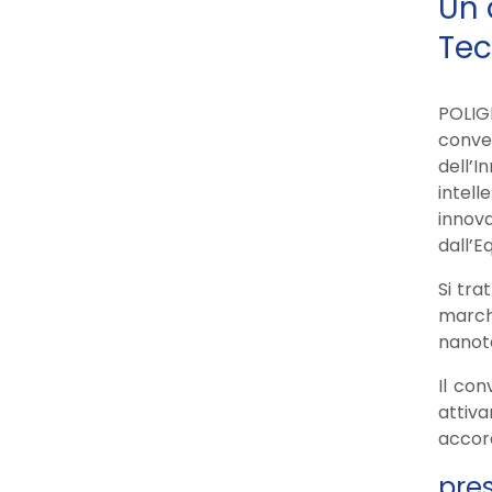
Un 
Tec
POLIG
conve
dell’
intell
innova
dall’E
Si tra
march
nanot
Il co
attiva
accord
pres