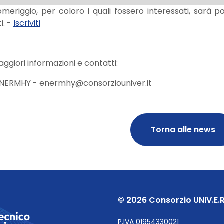
meriggio, per coloro i quali fossero interessati, sarà po
i. -
Iscriviti
ggiori informazioni e contatti:
ENERMHY - enermhy@consorziouniver.it
Torna alle news
© 2026 Consorzio UNIV.E.R
P.IVA 01954330021