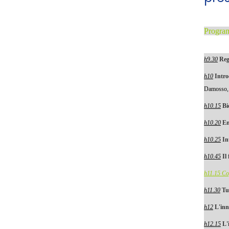
Progra
h9.30
Reg
h10
Intro
Damosso,
h10.15
Bi
h10.20
En
h10.25
In
h10.45
Il
h11.15 Co
h11.30
Tu
h12
L'inn
h12.15
L'