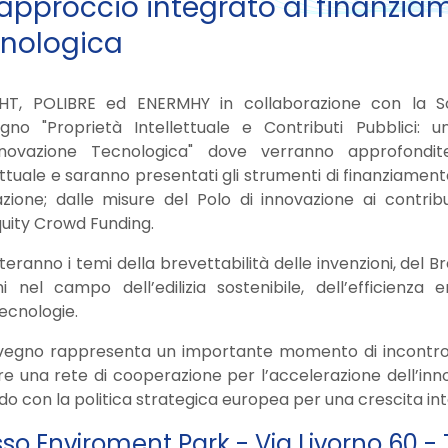
approccio integrato al finanzia
nologica
HT, POLIBRE ed ENERMHY in collaborazione con la Soc
gno "Proprietà Intellettuale e Contributi Pubblici: 
Innovazione Tecnologica" dove verranno approfondit
ettuale e saranno presentati gli strumenti di finanziamento
zione; dalle misure del Polo di innovazione ai contribu
quity Crowd Funding.
tteranno i temi della brevettabilità delle invenzioni, del Br
i nel campo dell’edilizia sostenibile, dell’efficienza
ecnologie.
nvegno rappresenta un importante momento di incontro en
re una rete di cooperazione per l’accelerazione dell’inn
o con la politica strategica europea per una crescita int
so Enviroment Park - Via Livorno 60 - 