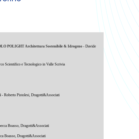
ne POLO POLIGHT Architettura Sostenibile & Idrogeno
- Davide
co Scientifico e Tecnologico in Valle Scrivia
i
- Roberto Pistolesi, Dragotti&Associati
becca Boasso, Dragotti&Associati
cca Boasso, Dragotti&Associati